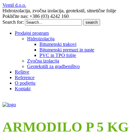
Vemil d.o.o.
Hidroizolacija, zvočna izolacija, geotekstil, sitnetične folije
Pokličite nas: +386 (03) 4242 160
Search for:
Prodajni program
Hidroizolacija
Bitumenski trakovi
Bitumenski premazi in paste
PVC in TPO folije
Zvočna izolacija
Geotekstili za gradbeništvo
Rešitve
Reference
O podjetju
Kontakt
ARMODILO P 5 KG