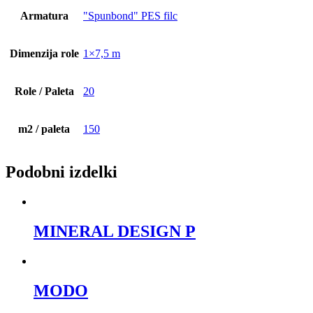
Armatura
"Spunbond" PES filc
Dimenzija role
1×7,5 m
Role / Paleta
20
m2 / paleta
150
Podobni izdelki
MINERAL DESIGN P
MODO