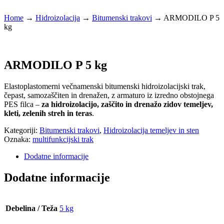
Home
→
Hidroizolacija
→
Bitumenski trakovi
→
ARMODILO P 5
kg
ARMODILO P 5 kg
Elastoplastomerni večnamenski bitumenski hidroizolacijski trak,
čepast, samozaščiten in drenažen, z armaturo iz izredno obstojnega
PES filca –
za hidroizolacijo, zaščito in drenažo zidov temeljev,
kleti, zelenih streh in teras
.
Kategoriji:
Bitumenski trakovi
,
Hidroizolacija temeljev in sten
Oznaka:
multifunkcijski trak
Dodatne informacije
Dodatne informacije
Debelina / Teža
5 kg