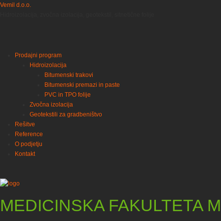
Vemil d.o.o.
Hidroizolacija, zvočna izolacija, geotekstil, sitnetične folije
Prodajni program
Hidroizolacija
Bitumenski trakovi
Bitumenski premazi in paste
PVC in TPO folije
Zvočna izolacija
Geotekstili za gradbeništvo
Rešitve
Reference
O podjetju
Kontakt
MEDICINSKA FAKULTETA 