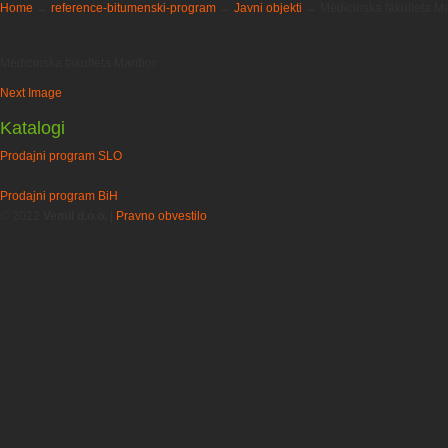
Home
→
reference-bitumenski-program
→
Javni objekti
→
Medicinska fakulteta M
Medicinska fakulteta Maribor
Next Image
Katalogi
Prodajni program SLO
Prodajni program BiH
© 2022
Vemil d.o.o.
|
Pravno obvestilo