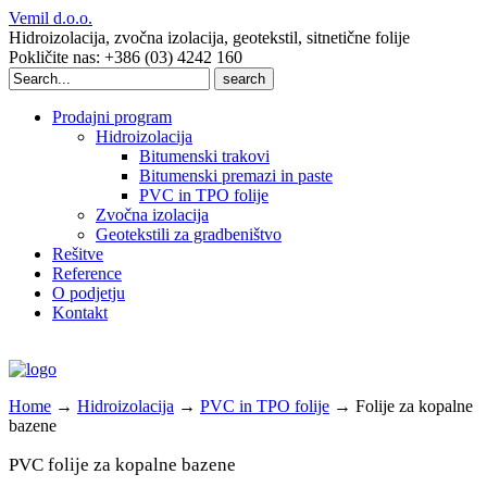
Vemil d.o.o.
Hidroizolacija, zvočna izolacija, geotekstil, sitnetične folije
Pokličite nas: +386 (03) 4242 160
Search
for:
Prodajni program
Hidroizolacija
Bitumenski trakovi
Bitumenski premazi in paste
PVC in TPO folije
Zvočna izolacija
Geotekstili za gradbeništvo
Rešitve
Reference
O podjetju
Kontakt
Home
→
Hidroizolacija
→
PVC in TPO folije
→
Folije za kopalne
bazene
PVC folije za kopalne bazene