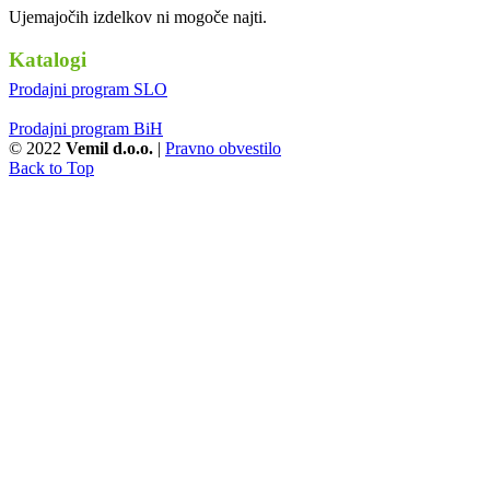
Ujemajočih izdelkov ni mogoče najti.
Katalogi
Prodajni program SLO
Prodajni program BiH
© 2022
Vemil d.o.o.
|
Pravno obvestilo
Back to Top