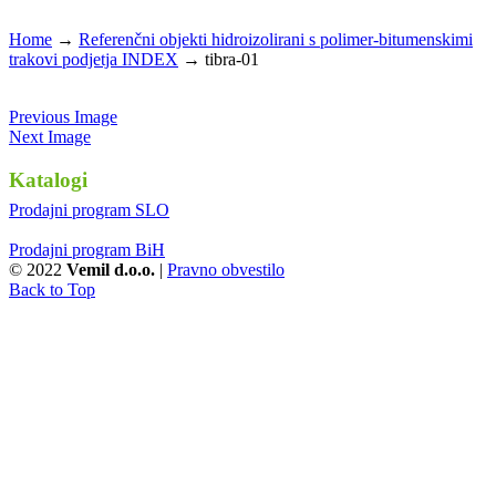
Home
→
Referenčni objekti hidroizolirani s polimer-bitumenskimi
trakovi podjetja INDEX
→
tibra-01
Previous Image
Next Image
Katalogi
Prodajni program SLO
Prodajni program BiH
© 2022
Vemil d.o.o.
|
Pravno obvestilo
Back to Top