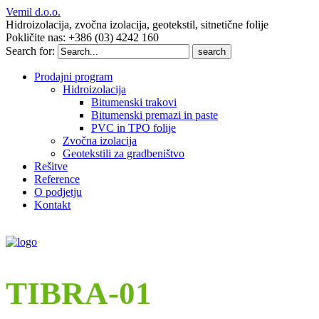
Vemil d.o.o.
Hidroizolacija, zvočna izolacija, geotekstil, sitnetične folije
Pokličite nas: +386 (03) 4242 160
Search for:
Prodajni program
Hidroizolacija
Bitumenski trakovi
Bitumenski premazi in paste
PVC in TPO folije
Zvočna izolacija
Geotekstili za gradbeništvo
Rešitve
Reference
O podjetju
Kontakt
TIBRA-01