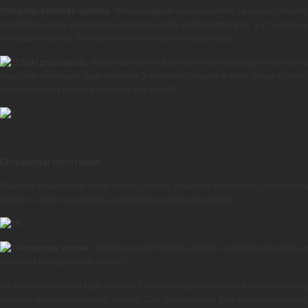
Polaganje kovinske ojačitve.
Vedno polagajte ojačane estrihe na osnovi cementa. O
električno varjene galvanizirane kovinske mreže (velikost mreže ca. 5 x 5 cm) ali o
ne ojačamo estriha, se ta lahko lomi in se učinkovitost zmanjša.
Stiki pri pragovih.
Med posameznimi tlaki in pri vhodnem pragu ter izhodih na 
elastičnim tesnenjem.
Toge povezave z malto med pragom in talno oblogo bi povzro
se lahko zvočna izolacija poslabša tudi do 8 dB.
________________________________________________________________
Ekspanzijski stični robovi
Elastične ekspanzijske stične robove izdelajte vsakih 4-6 m (linearno), po možnosti
estrihu ni, lahko le-ta razpoka, posledično pa tudi talna obloga.
Polaganje estriha.
Ojačani plavajoči estrih je izdelan iz podložnega estriha
najmanj 4 cm (Quickcem – Index).
Ne sme imeti nobenih togih povezav s talno podlago ali stenami; tudi samo ena to
zmanjša akustično odpornost sistema. Zato je pomembno, da v estrihu ni položenih 