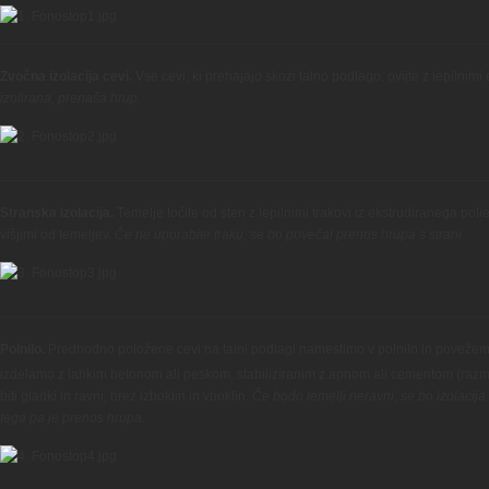
________________________________________________________________
Zvočna izolacija cevi.
Vse cevi, ki prehajajo skozi talno podlago, ovijte z lepilnimi 
izolirana, prenaša hrup
.
________________________________________________________________
Stranska izolacija.
Temelje ločite od sten z lepilnimi trakovi iz ekstrudiranega pol
višjimi od temeljev.
Če ne uporabite traku, se bo povečal prenos hrupa s strani.
________________________________________________________________
Polnilo.
Predhodno položene cevi na talni podlagi namestimo v polnilo in povežem
izdelamo z lahkim betonom ali peskom, stabiliziranim z apnom ali cementom (raz
biti gladki in ravni, brez izboklin in vboklin.
Če bodo temelji neravni, se bo izolacij
tega pa je prenos hrupa.