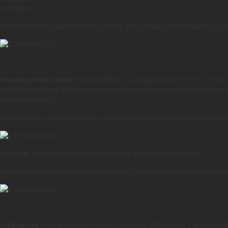
FONOSTOP.
Če FONOSTOPDuo položite obrnjen narobe, bi se prepojil z malto in izgubil svoj izo
________________________________________________________________
Stranski prekrivni robovi.
FONOSTOPDuo ima vgrajen prekrivni rob 5 cm. Prekrivajte
posebni prekrivni trak, pri čemer jih pazljivo sestavite (razen pri FONOSTOPBar i
drugo poleg druge).
Če prekrivanje ni pravilno izvedeno, lahko pride do zvočnega mostu in zmanjšaneg
Konci folij.
Konce folij namestite drugega poleg drugega brez prekrivanja.
Če jih ne sestavite zelo natančno, lahko povzročijo zvočni most in zmanjšajo učinek
________________________________________________________________
Lepljenje folij.
Zalepite stranske prekrivne površine in stične robove s specialnim 