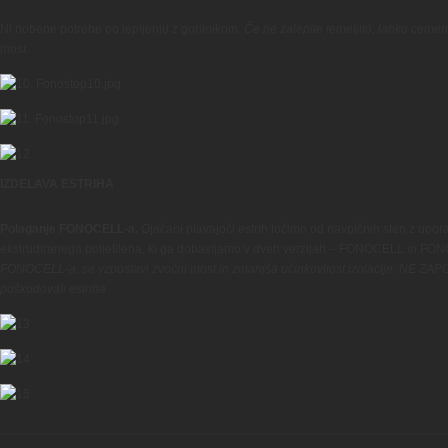
Ni nobene potrebe po lepljenju z gorilnikom.
Če ne zalepite temeljito, lahko cemen
most.
IZDELAVA ESTRIHA
Polaganje FONOCELL-a.
Ojačani plavajoči estrih ločimo od navpičnih sten z upor
ekstrudiranega polietilena, ki ga dobavljamo v dveh verzijah – FONOCELL in 
FONOCELL-a, se vzpostavi zvočni most in zmanjša učinkovitost izolacije. NE 
poškodovali estriha.
________________________________________________________________