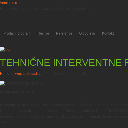
Vemil d.o.o.
Hidroizolacija, zvočna izolacija, geotekstil, sitnetične folije
Prodajni program
Rešitve
Reference
O podjetju
Kontakt
TEHNIČNE INTERVENTNE 
Home
→
zvocna-izolacija
→
Tehnične interventne rešitve
METODA POLAGANJA
PRIPRAVA PODLAGE
Polaganje FONOSTRIP-a.
Nosilna talna podlaga je običajno narejena iz cementa i
katerih bomo zgradili predelne stene, položimo na to talno podlago. FONOSTRIP je e
ga dobavljamo v trakovih različnih širin. Blaži vibracije na stenah.
Stena, ki ni izol
strani.