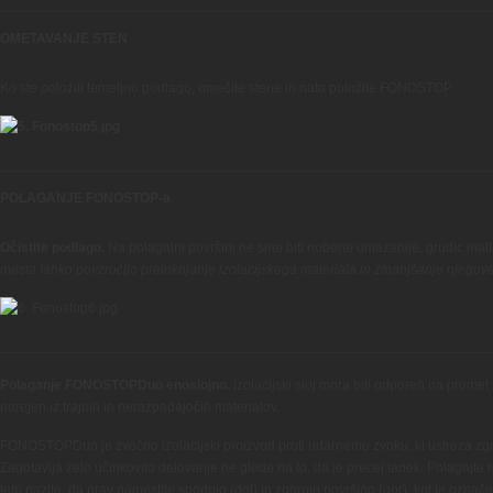
________________________________________________________________
OMETAVANJE STEN
Ko ste položili temeljno podlago, omečite stene in nato položite FONOSTOP.
________________________________________________________________
POLAGANJE FONOSTOP-a
Očistite podlago.
Na polagalni površini ne sme biti nobene umazanije, grudic mal
mesta lahko povzročijo preluknjanje izolacijskega materiala in zmanjšanje njegove 
________________________________________________________________
Polaganje FONOSTOPDuo enoslojno.
Izolacijski sloj mora biti odporen na prome
narejen iz trajnih in nerazpadajočih materialov.
FONOSTOPDuo je zvočno izolacijski proizvod proti udarnemu zvoku, ki ustreza z
Zagotavlja zelo učinkovito delovanje ne glede na to, da je precej tanek. Polagajte r
tem pazite, da prav namestite spodnjo (dol) in zgornjo površino (gor), kot je ozna