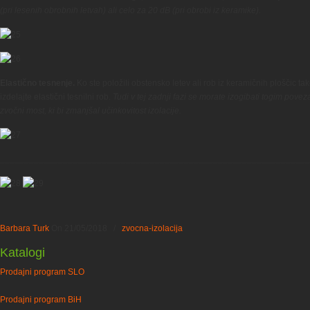
(pri lesenih obrobnih letvah) ali celo za 20 dB (pri obrobi iz keramike).
Elastično tesnenje.
Ko ste položili obstensko letev ali rob iz keramičnih ploščic ta
izdelajte elastični tesnilni rob.
Tudi v tej zadnji fazi se morate izogibati togim pov
zvočni most, ki bi zmanjšal učinkovitost izolacije.
________________________________________________________________
Barbara Turk
On
21/05/2018
/
zvocna-izolacija
Katalogi
Prodajni program SLO
Prodajni program BiH