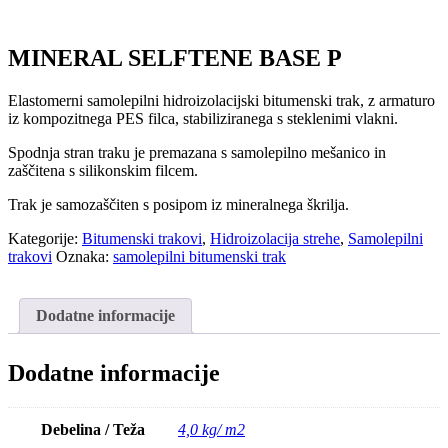
MINERAL SELFTENE BASE P
Elastomerni samolepilni hidroizolacijski bitumenski trak, z armaturo
iz kompozitnega PES filca, stabiliziranega s steklenimi vlakni.
Spodnja stran traku je premazana s samolepilno mešanico in
zaščitena s silikonskim filcem.
Trak je samozaščiten s posipom iz mineralnega škrilja.
Kategorije:
Bitumenski trakovi
,
Hidroizolacija strehe
,
Samolepilni
trakovi
Oznaka:
samolepilni bitumenski trak
Dodatne informacije
Dodatne informacije
Debelina / Teža
4,0 kg/ m2