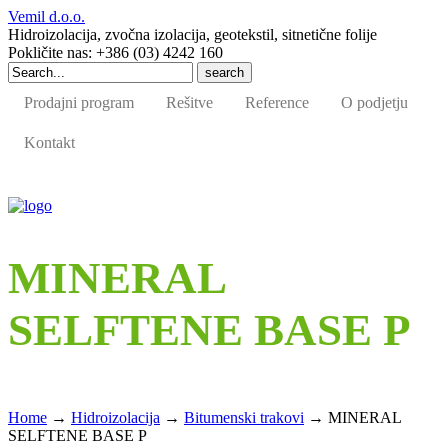
Vemil d.o.o.
Hidroizolacija, zvočna izolacija, geotekstil, sitnetične folije
Pokličite nas: +386 (03) 4242 160
Search
for:
Prodajni program
Rešitve
Reference
O podjetju
Kontakt
MINERAL
SELFTENE BASE P
Home
→
Hidroizolacija
→
Bitumenski trakovi
→
MINERAL
SELFTENE BASE P